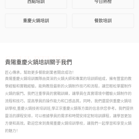
西點培訓
今日熱榜
重慶火鍋培訓
餐飲培訓
SCULPTURE
貴陽重慶火鍋培訓
關于我們
匠心傳承，幫助更多餐飲創業者開店成功！
貴陽重慶火鍋培訓團隊由資深的火鍋大師和專業的培訓師組成，擁有豐富的教
學經驗和實戰經驗，能夠教授最新的火鍋制作技巧和流程，讓您輕松掌握制作
火鍋的竅門。我們注重學員的實戰訓練，讓學員在真實環境中體驗火鍋制作的
流程和技巧，提高學員的操作能力和口感品質。同時，我們還提供重慶火鍋培
訓學校,重慶火鍋技術培訓班,學正宗重慶火鍋等方面的信息供您參考。我們提供
靈活的課程安排，可以根據學員的需求和時間安排定制培訓課程，讓學習更加
方便和高效。歡迎您來到貴陽重慶火鍋培訓學校，讓我們一起學習和享受火鍋
的魅力！