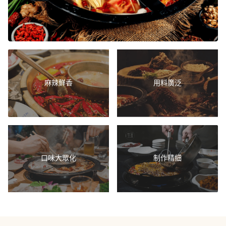
麻辣鮮香
用料廣泛
口味大眾化
制作精細