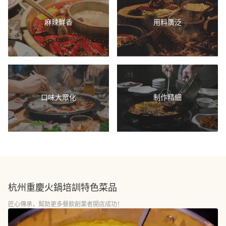
麻辣鮮香
用料廣泛
口味大眾化
制作精細
杭州重慶火鍋培訓
特色菜品
匠心傳承，幫助更多餐飲創業者開店成功！