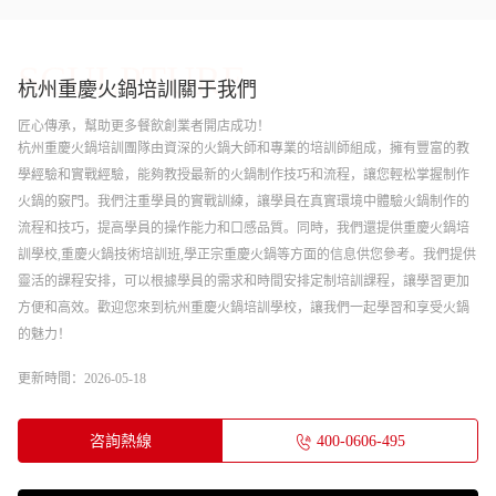
SCULPTURE
杭州重慶火鍋培訓
關于我們
匠心傳承，幫助更多餐飲創業者開店成功！
杭州重慶火鍋培訓團隊由資深的火鍋大師和專業的培訓師組成，擁有豐富的教
學經驗和實戰經驗，能夠教授最新的火鍋制作技巧和流程，讓您輕松掌握制作
火鍋的竅門。我們注重學員的實戰訓練，讓學員在真實環境中體驗火鍋制作的
流程和技巧，提高學員的操作能力和口感品質。同時，我們還提供重慶火鍋培
訓學校,重慶火鍋技術培訓班,學正宗重慶火鍋等方面的信息供您參考。我們提供
靈活的課程安排，可以根據學員的需求和時間安排定制培訓課程，讓學習更加
方便和高效。歡迎您來到杭州重慶火鍋培訓學校，讓我們一起學習和享受火鍋
的魅力！
更新時間：2026-05-18
咨詢熱線
400-0606-495