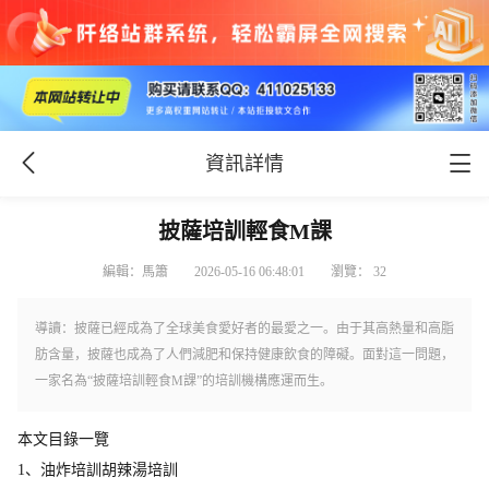
資訊詳情
披薩培訓輕食M課
編輯：馬簫
2026-05-16 06:48:01
瀏覽： 32
導讀：披薩已經成為了全球美食愛好者的最愛之一。由于其高熱量和高脂
肪含量，披薩也成為了人們減肥和保持健康飲食的障礙。面對這一問題，
一家名為“披薩培訓輕食M課”的培訓機構應運而生。
本文目錄一覽
1、
油炸培訓胡辣湯培訓