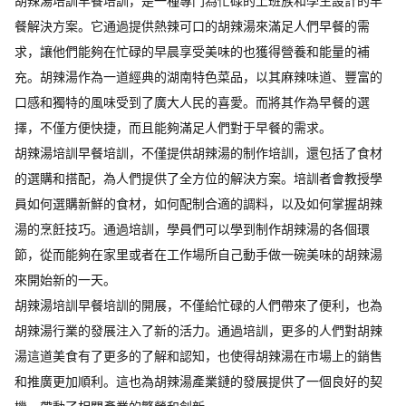
胡辣湯培訓早餐培訓，是一種專門為忙碌的上班族和學生設計的早
餐解決方案。它通過提供熱辣可口的胡辣湯來滿足人們早餐的需
求，讓他們能夠在忙碌的早晨享受美味的也獲得營養和能量的補
充。胡辣湯作為一道經典的湖南特色菜品，以其麻辣味道、豐富的
口感和獨特的風味受到了廣大人民的喜愛。而將其作為早餐的選
擇，不僅方便快捷，而且能夠滿足人們對于早餐的需求。
胡辣湯培訓早餐培訓，不僅提供胡辣湯的制作培訓，還包括了食材
的選購和搭配，為人們提供了全方位的解決方案。培訓者會教授學
員如何選購新鮮的食材，如何配制合適的調料，以及如何掌握胡辣
湯的烹飪技巧。通過培訓，學員們可以學到制作胡辣湯的各個環
節，從而能夠在家里或者在工作場所自己動手做一碗美味的胡辣湯
來開始新的一天。
胡辣湯培訓早餐培訓的開展，不僅給忙碌的人們帶來了便利，也為
胡辣湯行業的發展注入了新的活力。通過培訓，更多的人們對胡辣
湯這道美食有了更多的了解和認知，也使得胡辣湯在市場上的銷售
和推廣更加順利。這也為胡辣湯產業鏈的發展提供了一個良好的契