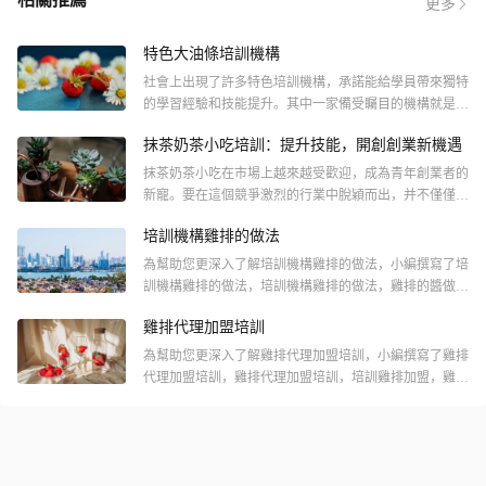
更多
特色大油條培訓機構
社會上出現了許多特色培訓機構，承諾能給學員帶來獨特
的學習經驗和技能提升。其中一家備受矚目的機構就是
“特色大油條培訓機構”。“特色大油條培訓機構”以教授制
抹茶奶茶小吃培訓：提升技能，開創創業新機遇
作美味可口的大油條
抹茶奶茶小吃在市場上越來越受歡迎，成為青年創業者的
新寵。要在這個競爭激烈的行業中脫穎而出，并不僅僅只
是制作一杯美味的抹茶奶茶那么簡單。針對這一現狀，抹
培訓機構雞排的做法
茶奶茶小吃培訓誕生了
為幫助您更深入了解培訓機構雞排的做法，小編撰寫了培
訓機構雞排的做法，培訓機構雞排的做法，雞排的醬做法
培訓，雞排培訓機構，醬香雞排的做法培訓，培訓機構雞
雞排代理加盟培訓
排的做法等6個相關主題的內容，以期從不同的視角，不
同的觀點深入闡釋培訓機構雞排的做法，希望能對您提供
為幫助您更深入了解雞排代理加盟培訓，小編撰寫了雞排
幫助。
代理加盟培訓，雞排代理加盟培訓，培訓雞排加盟，雞排
培訓加盟，加盟雞排培訓，雞排車加盟培訓等6個相關主
題的內容，以期從不同的視角，不同的觀點深入闡釋雞排
代理加盟培訓，希望能對您提供幫助。