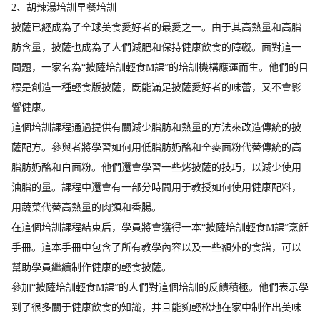
2、
胡辣湯培訓早餐培訓
披薩已經成為了全球美食愛好者的最愛之一。由于其高熱量和高脂
肪含量，披薩也成為了人們減肥和保持健康飲食的障礙。面對這一
問題，一家名為“披薩培訓輕食M課”的培訓機構應運而生。他們的目
標是創造一種輕食版披薩，既能滿足披薩愛好者的味蕾，又不會影
響健康。
這個培訓課程通過提供有關減少脂肪和熱量的方法來改造傳統的披
薩配方。參與者將學習如何用低脂肪奶酪和全麥面粉代替傳統的高
脂肪奶酪和白面粉。他們還會學習一些烤披薩的技巧，以減少使用
油脂的量。課程中還會有一部分時間用于教授如何使用健康配料，
用蔬菜代替高熱量的肉類和香腸。
在這個培訓課程結束后，學員將會獲得一本“披薩培訓輕食M課”烹飪
手冊。這本手冊中包含了所有教學內容以及一些額外的食譜，可以
幫助學員繼續制作健康的輕食披薩。
參加“披薩培訓輕食M課”的人們對這個培訓的反饋積極。他們表示學
到了很多關于健康飲食的知識，并且能夠輕松地在家中制作出美味